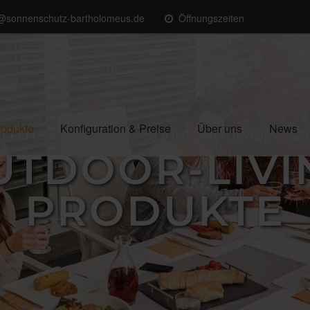
o@sonnenschutz-bartholomeus.de
Öffnungszeiten
rodukte
Konfiguration & Preise
Über uns
News
FFEN SIE SICH EINEN WOHNFÜHL(T)RAUM IM F
UTDOOR-LIVI
PRODUKTE