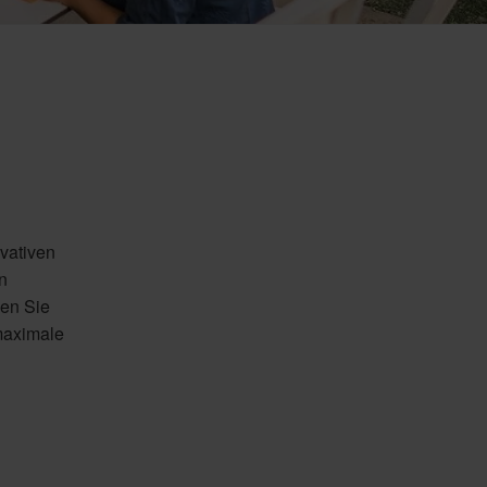
vativen
n
den Sie
maximale