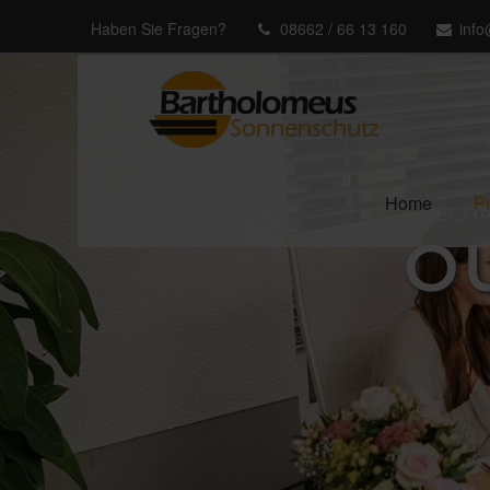
Haben Sie Fragen?
08662 / 66 13 160
inf
Home
P
SCHA
O