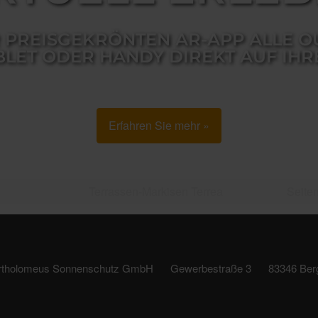
R PREISGEKRÖNTEN AR-APP ALLE 
BLET ODER HANDY DIREKT AUF IHR
Erfahren Sie mehr »
Terrassen-Markisen Terrea
Seite
rtholomeus Sonnenschutz GmbH
Gewerbestraße 3
83346 Ber