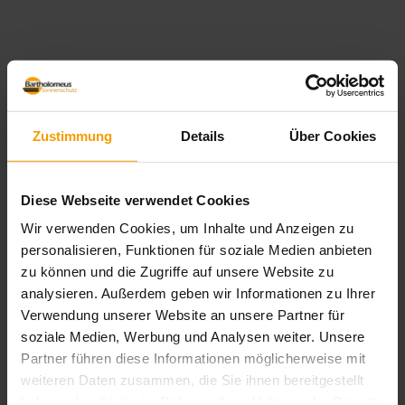
Produktbeschreibung
Verwirklichen Sie Ihre Sommerträume zu Hause.
Zustimmung
Details
Über Cookies
Das luftig-elegante Sonnensegel überzeugt durch
Stabilität, eine komfortable Kurbelbedienung und
den strahlenförmigen Tuchzuschnitt – ein
außergewöhnliches Designelement und echter
Diese Webseite verwendet Cookies
Blickfang. Für das gewisse Etwas an der Hauswand
Wir verwenden Cookies, um Inhalte und Anzeigen zu
oder im Garten.
personalisieren, Funktionen für soziale Medien anbieten
zu können und die Zugriffe auf unsere Website zu
analysieren. Außerdem geben wir Informationen zu Ihrer
Brillante Extras
Verwendung unserer Website an unsere Partner für
soziale Medien, Werbung und Analysen weiter. Unsere
Partner führen diese Informationen möglicherweise mit
Weitere Informationen zu Ausstattungs-
weiteren Daten zusammen, die Sie ihnen bereitgestellt
Extras Sonea Sonnensegel
haben oder die sie im Rahmen Ihrer Nutzung der Dienste