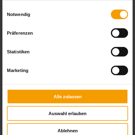
gesammelt haben.
Einwilligungsauswahl
Notwendig
Farben & Stoffe
Präferenzen
Weitere Informationen
Das könnte Sie auch interessieren
Statistiken
Marketing
Alle zulassen
Auswahl erlauben
Ablehnen