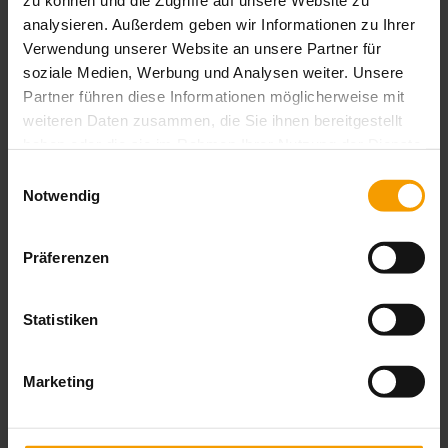
zu können und die Zugriffe auf unsere Website zu
Das könnte Sie auch interessieren
analysieren. Außerdem geben wir Informationen zu Ihrer
Verwendung unserer Website an unsere Partner für
soziale Medien, Werbung und Analysen weiter. Unsere
Partner führen diese Informationen möglicherweise mit
weiteren Daten zusammen, die Sie ihnen bereitgestellt
haben oder die sie im Rahmen Ihrer Nutzung der Dienste
gesammelt haben.
Einwilligungsauswahl
Notwendig
Präferenzen
Statistiken
Marketing
Aufsetz-Rollläden