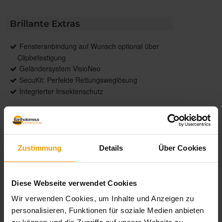
Brillante Extras
Fensteranbindung auf Wunsch optional über
Clipbefestigung
Geländersystem VisioNeo
SecuKit: Perfekte Rettungsweglösung
Integrierter Insektenschutz
Weitere Informationen zu
Ausstattungsextras Rollladen
Weitere Informationen zu Rollladen-Profile
Zustimmung
Details
Über Cookies
Farben
Diese Webseite verwendet Cookies
Wir verwenden Cookies, um Inhalte und Anzeigen zu
Weitere Informationen
personalisieren, Funktionen für soziale Medien anbieten