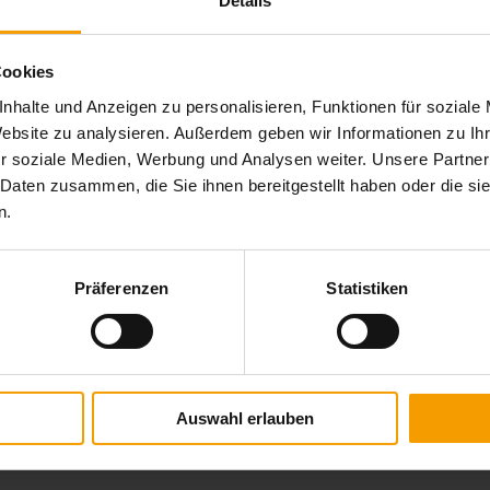
Details
Regen, wenn Sie dennoch Zeit im Freien verbringen
Cookies
Brillante Extras
nhalte und Anzeigen zu personalisieren, Funktionen für soziale
Website zu analysieren. Außerdem geben wir Informationen zu I
Integrierte Markisen mit easyZIP-Führung zur senkrech
r soziale Medien, Werbung und Analysen weiter. Unsere Partner
Heizstrahler
 Daten zusammen, die Sie ihnen bereitgestellt haben oder die s
Dimmbare LED-Stripes im horizontalen oder vertikalen B
n.
RGB-Beleuchtung als indirekte Beleuchtungsvariante
Schiebeelemente aus Glas, Holz oder Aluminium für ein
Zusätzlicher Pfosten zur Schaffung eines freien Durch
Präferenzen
Statistiken
Eingerückter Pfosten zur Realisierung eines Dachüber
Bedienung mittels WMS Sender
Automatische Steuerung mit der WMS Wetterstation
Auswahl erlauben
Weitere Informationen zu Ausstattungsextras Lamaxa 