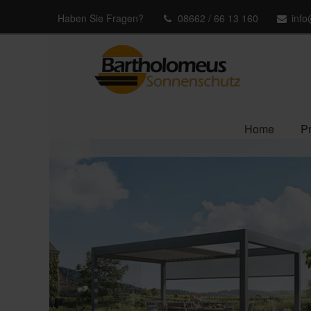
Haben Sie Fragen?
08662 / 66 13 160
inf
Home
P