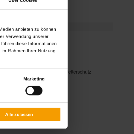
Über Cookies
ein- und ausgefahren werden.
 Medien anbieten zu können
hrer Verwendung unserer
ten Verschattung
 führen diese Informationen
ie im Rahmen Ihrer Nutzung
ereich, direkt und/oder indirekt
en seitlichen Sicht- und/oder Wetterschutz
gangs
Marketing
standes
Alle zulassen
Lamellendächer